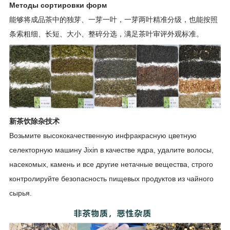
Методы сортировки форм
能够将成品茶中的独芽、一芽一叶，一芽两叶精准分级，也能按照
条索粗细、长短、大小、整碎分选，满足茶叶审评外观标准。
新茶饮除杂技术
Возьмите высококачественную инфракрасную цветную
селекторную машину Jixin в качестве ядра, удалите волосы,
насекомых, камень и все другие нетачные вещества, строго
контролируйте безопасность пищевых продуктов из чайного
сырья.