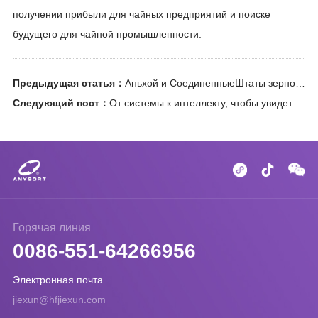
получении прибыли для чайных предприятий и поиске
будущего для чайной промышленности.
Предыдущая статья：
Аньхой и СоединенныеШтаты зерновые машины Цзе Сюнь облачное управление передовые технологические достижения возглавили продовольственную ярмарку зерновых машин и оборудования выставочной площадки, стоимость самой большой яркой точки!
Следующий пост：
От системы к интеллекту, чтобы увидеть 2024 World Manufacturing Congress и Jet Xin Cloud Control в обоих направлениях
Горячая линия
0086-551-64266956
Электронная почта
jiexun@hfjiexun.com