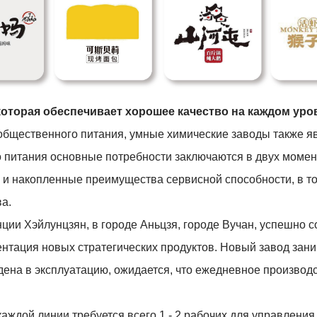
 которая обеспечивает хорошее качество на каждом уро
 общественного питания, умные химические заводы также 
о питания основные потребности заключаются в двух момен
 и накопленные преимущества сервисной способности, в т
а.
нции Хэйлунцзян, в городе Аньцзя, городе Вучан, успешно 
ентация новых стратегических продуктов. Новый завод зан
ена в эксплуатацию, ожидается, что ежедневное производс
аждой линии требуется всего 1 - 2 рабочих для управления