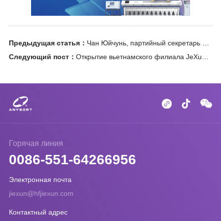
Предыдущая статья：
Чан Юйчунь, партийный секретарь и председатель Хэйлунцзянской сельскохозяйственной инвестиционной группы с ограниченной ответственностью, и его окружение посетили фотоэлектрическую инспекцию Цзе Синь!
Следующий пост：
Открытие вьетнамского филиала JeXun: премьера облачного управления за рубежом! Стратегия глобализации - это шаг вперед!
Горячая линия
0086-551-64266956
Электронная почта
jiexun@hfjiexun.com
Контактный адрес